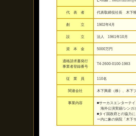
E-mail：
webmaster@ki
代 表 者
代表取締役社長 木下
創 立
1902年4月
設 立
法人 1961年10月
資 本 金
5000万円
適格請求書発行
T4-2600-0100-1983
事業者登録番号
従 業 員
110名
関連会社
木下興産（株）、木下
事業内容
■サーカスエンターテ
海外公演実績/シンガ
■タイ国政府との協力
ー内に象の病院「木下