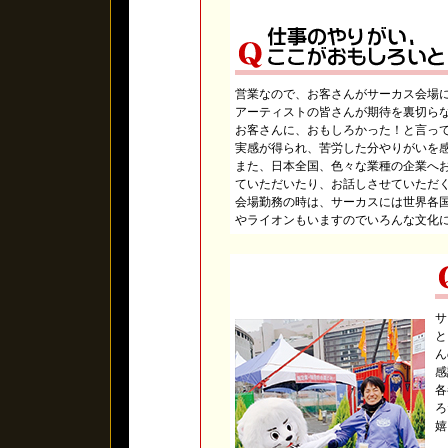
営業なので、お客さんがサーカス会場
アーティストの皆さんが期待を裏切ら
お客さんに、おもしろかった！と言っ
実感が得られ、苦労した分やりがいを
また、日本全国、色々な業種の企業へ
ていただいたり、お話しさせていただ
会場勤務の時は、サーカスには世界各
やライオンもいますのでいろんな文化
サ
と
ん
感
各
ろ
嬉